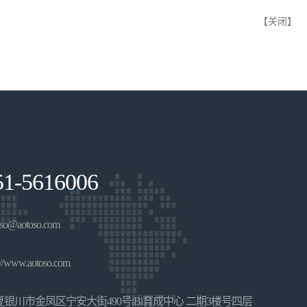
【关闭】
51-5616006
@aotoso.com
www.aotoso.com
银川市金凤区宁安大街490号iBi育成中心 二期3楼号四层